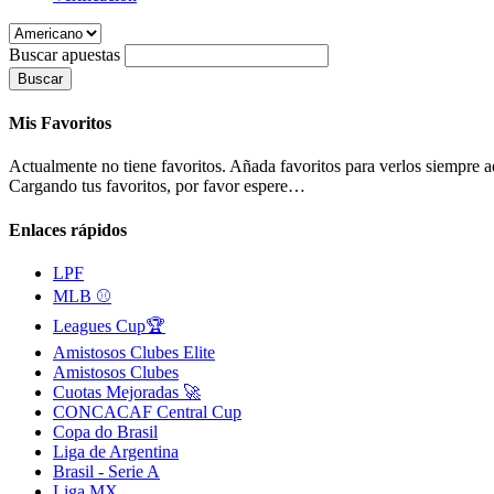
Buscar apuestas
Buscar
Mis Favoritos
Actualmente no tiene favoritos. Añada favoritos para verlos siempre a
Cargando tus favoritos, por favor espere…
Enlaces rápidos
LPF
MLB ⚾
Leagues Cup🏆
Amistosos Clubes Elite
Amistosos Clubes
Cuotas Mejoradas 🚀
CONCACAF Central Cup
Copa do Brasil
Liga de Argentina
Brasil - Serie A
Liga MX