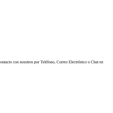
n contacto con nosotros por Teléfono, Correo Electrónico o Chat en