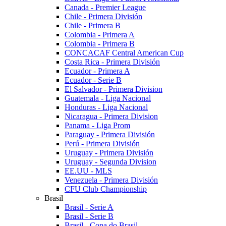
Canada - Premier League
Chile - Primera División
Chile - Primera B
Colombia - Primera A
Colombia - Primera B
CONCACAF Central American Cup
Costa Rica - Primera División
Ecuador - Primera A
Ecuador - Serie B
El Salvador - Primera Division
Guatemala - Liga Nacional
Honduras - Liga Nacional
Nicaragua - Primera Division
Panama - Liga Prom
Paraguay - Primera División
Perú - Primera División
Uruguay - Primera División
Uruguay - Segunda Division
EE.UU - MLS
Venezuela - Primera División
CFU Club Championship
Brasil
Brasil - Serie A
Brasil - Serie B
Brasil - Copa do Brasil