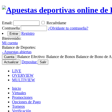
Email:
Recuérdame
Contraseña
¿Olvidaste tu contraseña?
Registro
Bienvenido:
Mi cuenta
Balance de Deportes
:
-
Apuestas abiertas
Balance Efectivo:
Balance de Bonos
Balance de Bono de A
Cuenta
Depositar
Actualizar
Salir
LIVE
OVERVIEW
MULTIVIEW
Inicio
Virtuales
Promociones
Opciones de Pago
Torneos
Verificación