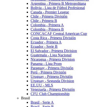
Argentina - Primera B Metropolitana
Bolivia - Liga de Fútbol Profesional
Canada - Premier League
Chile - Primera División
Chile - Primera B
Colombia - Primera A
Colombia - Primera B
CONCACAF Central American Cup
Costa Rica - Primera División
Ecuador - Primera A
Ecuador - Serie B
El Salvador - Primera Division
Guatemala - Liga Nacional
Nicaragua - Primera Division
Panama - Liga Prom
Paraguay - Primera División
Perú - Primera División
Uruguay - Primera División
Uruguay - Segunda Division
EE.UU - MLS
Venezuela - Primera División
CFU Club Championship
Brasil
Brasil - Serie A
Brasil - Serie B