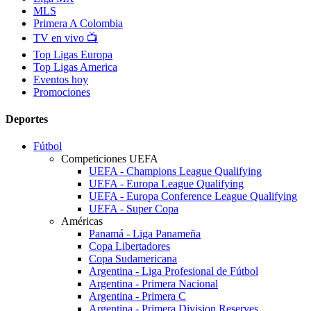
MLS
Primera A Colombia
TV en vivo 📺
Top Ligas Europa
Top Ligas America
Eventos hoy
Promociones
Deportes
Fútbol
Competiciones UEFA
UEFA - Champions League Qualifying
UEFA - Europa League Qualifying
UEFA - Europa Conference League Qualifying
UEFA - Super Copa
Américas
Panamá - Liga Panameña
Copa Libertadores
Copa Sudamericana
Argentina - Liga Profesional de Fútbol
Argentina - Primera Nacional
Argentina - Primera C
Argentina - Primera Division Reserves