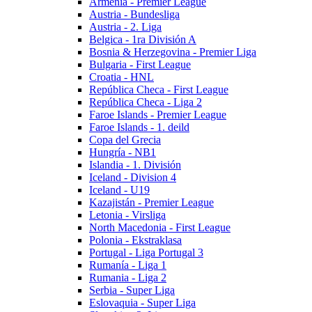
Armenia - Premier League
Austria - Bundesliga
Austria - 2. Liga
Belgica - 1ra División A
Bosnia & Herzegovina - Premier Liga
Bulgaria - First League
Croatia - HNL
República Checa - First League
República Checa - Liga 2
Faroe Islands - Premier League
Faroe Islands - 1. deild
Copa del Grecia
Hungría - NB1
Islandia - 1. División
Iceland - Division 4
Iceland - U19
Kazajistán - Premier League
Letonia - Virsliga
North Macedonia - First League
Polonia - Ekstraklasa
Portugal - Liga Portugal 3
Rumanía - Liga 1
Rumania - Liga 2
Serbia - Super Liga
Eslovaquia - Super Liga