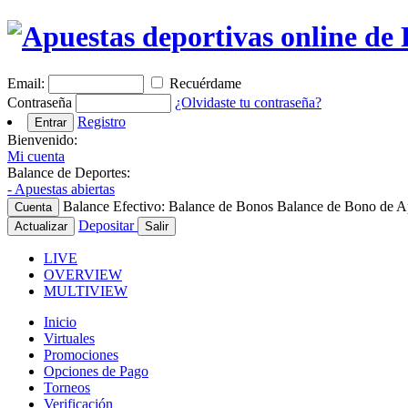
Email:
Recuérdame
Contraseña
¿Olvidaste tu contraseña?
Registro
Bienvenido:
Mi cuenta
Balance de Deportes
:
-
Apuestas abiertas
Balance Efectivo:
Balance de Bonos
Balance de Bono de A
Cuenta
Depositar
Actualizar
Salir
LIVE
OVERVIEW
MULTIVIEW
Inicio
Virtuales
Promociones
Opciones de Pago
Torneos
Verificación