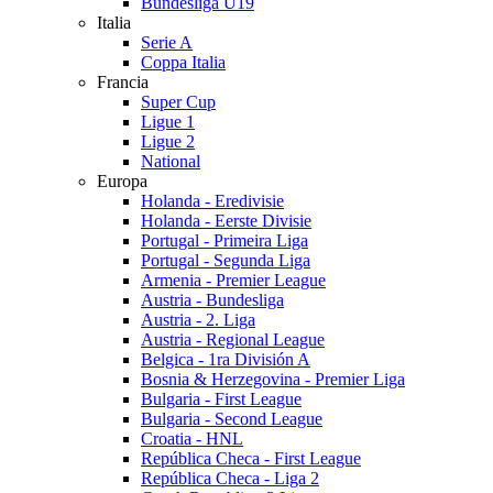
Bundesliga U19
Italia
Serie A
Coppa Italia
Francia
Super Cup
Ligue 1
Ligue 2
National
Europa
Holanda - Eredivisie
Holanda - Eerste Divisie
Portugal - Primeira Liga
Portugal - Segunda Liga
Armenia - Premier League
Austria - Bundesliga
Austria - 2. Liga
Austria - Regional League
Belgica - 1ra División A
Bosnia & Herzegovina - Premier Liga
Bulgaria - First League
Bulgaria - Second League
Croatia - HNL
República Checa - First League
República Checa - Liga 2