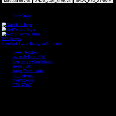
Marcador en vivo
SHOW_AUG_STREAM
SHOW_REG_STREAM
TOTAL
Estadísticas
Jugar
Jugar
Jugar
Más juegos
Facebook
Twitter
Instagram
YouTube
Sobre Nosotros
Aviso de Privacidad
Términos y Condiciones
Juego Justo
Juego Responsable
Contáctenos
Promociones
DESKTOP
Betcha.pa es operado por ONJOC, CORP. una compañía registrada
en la República de Panamá, autorizada y regulada por la Junta de
Control de Juegos de la Repúlblica de Panamá a través del Contrato
de Admnistración y Operación de Juegos de Suerte y Azar a través
de Internet No. JCJ-03-2020, debidamente refrendado por la