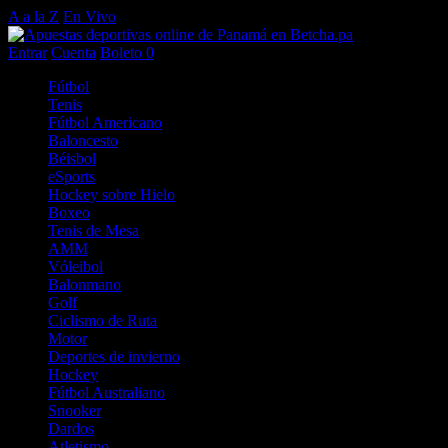
A a la Z
En Vivo
Entrar
Cuenta
Boleto
0
Fútbol
Tenis
Fútbol Americano
Baloncesto
Béisbol
eSports
Hockey sobre Hielo
Boxeo
Tenis de Mesa
AMM
Vóleibol
Balonmano
Golf
Ciclismo de Ruta
Motor
Deportes de invierno
Hockey
Fútbol Australiano
Snooker
Dardos
Atletismo