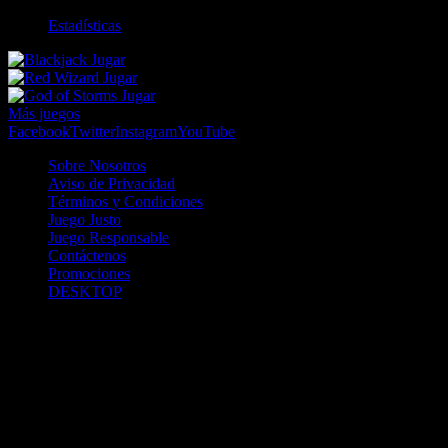
Estadísticas
Jugar
Jugar
Jugar
Más juegos
Facebook
Twitter
Instagram
YouTube
Sobre Nosotros
Aviso de Privacidad
Términos y Condiciones
Juego Justo
Juego Responsable
Contáctenos
Promociones
DESKTOP
Betcha.pa es operado por ONJOC, CORP. una compañía registrada
en la República de Panamá, autorizada y regulada por la Junta de
Control de Juegos de la Repúlblica de Panamá a través del Contrato
de Admnistración y Operación de Juegos de Suerte y Azar a través
de Internet No. JCJ-03-2020, debidamente refrendado por la
Contraloría de la República de Panamá el día 15 de junio de 2020
con oficinas en Urbanización Costa del Este, PH Plaza Real,