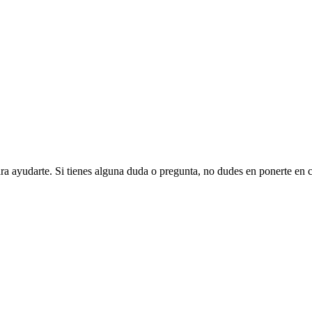
 para ayudarte. Si tienes alguna duda o pregunta, no dudes en ponerte e