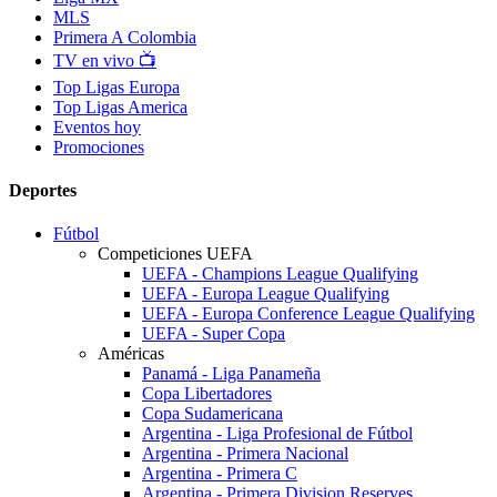
MLS
Primera A Colombia
TV en vivo 📺
Top Ligas Europa
Top Ligas America
Eventos hoy
Promociones
Deportes
Fútbol
Competiciones UEFA
UEFA - Champions League Qualifying
UEFA - Europa League Qualifying
UEFA - Europa Conference League Qualifying
UEFA - Super Copa
Américas
Panamá - Liga Panameña
Copa Libertadores
Copa Sudamericana
Argentina - Liga Profesional de Fútbol
Argentina - Primera Nacional
Argentina - Primera C
Argentina - Primera Division Reserves