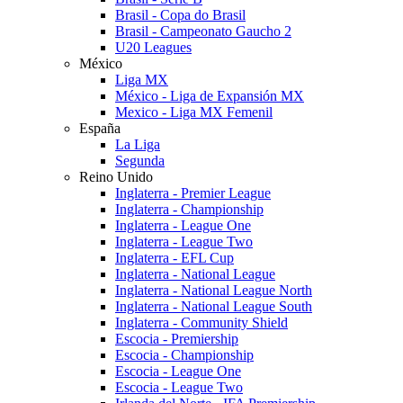
Brasil - Copa do Brasil
Brasil - Campeonato Gaucho 2
U20 Leagues
México
Liga MX
México - Liga de Expansión MX
Mexico - Liga MX Femenil
España
La Liga
Segunda
Reino Unido
Inglaterra - Premier League
Inglaterra - Championship
Inglaterra - League One
Inglaterra - League Two
Inglaterra - EFL Cup
Inglaterra - National League
Inglaterra - National League North
Inglaterra - National League South
Inglaterra - Community Shield
Escocia - Premiership
Escocia - Championship
Escocia - League One
Escocia - League Two