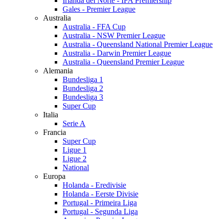
Irlanda del Norte - IFA Premiership
Gales - Premier League
Australia
Australia - FFA Cup
Australia - NSW Premier League
Australia - Queensland National Premier League
Australia - Darwin Premier League
Australia - Queensland Premier League
Alemania
Bundesliga 1
Bundesliga 2
Bundesliga 3
Super Cup
Italia
Serie A
Francia
Super Cup
Ligue 1
Ligue 2
National
Europa
Holanda - Eredivisie
Holanda - Eerste Divisie
Portugal - Primeira Liga
Portugal - Segunda Liga