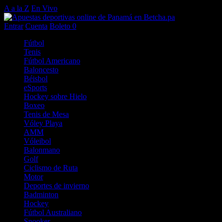
A a la Z
En Vivo
Entrar
Cuenta
Boleto
0
Fútbol
Tenis
Fútbol Americano
Baloncesto
Béisbol
eSports
Hockey sobre Hielo
Boxeo
Tenis de Mesa
Vóley Playa
AMM
Vóleibol
Balonmano
Golf
Ciclismo de Ruta
Motor
Deportes de invierno
Badminton
Hockey
Fútbol Australiano
Snooker