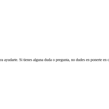
 para ayudarte. Si tienes alguna duda o pregunta, no dudes en ponerte e