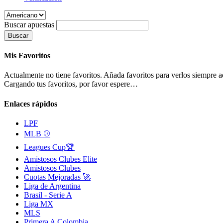
Buscar apuestas
Buscar
Mis Favoritos
Actualmente no tiene favoritos. Añada favoritos para verlos siempre a
Cargando tus favoritos, por favor espere…
Enlaces rápidos
LPF
MLB ⚾
Leagues Cup🏆
Amistosos Clubes Elite
Amistosos Clubes
Cuotas Mejoradas 🚀
Liga de Argentina
Brasil - Serie A
Liga MX
MLS
Primera A Colombia