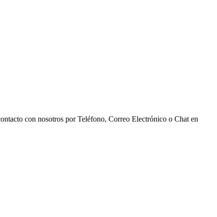
n contacto con nosotros por Teléfono, Correo Electrónico o Chat en