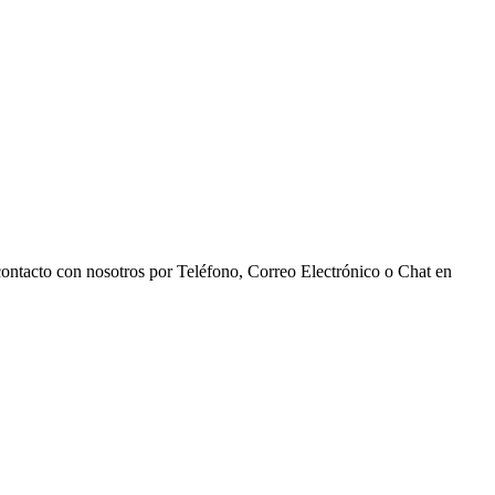
n contacto con nosotros por Teléfono, Correo Electrónico o Chat en