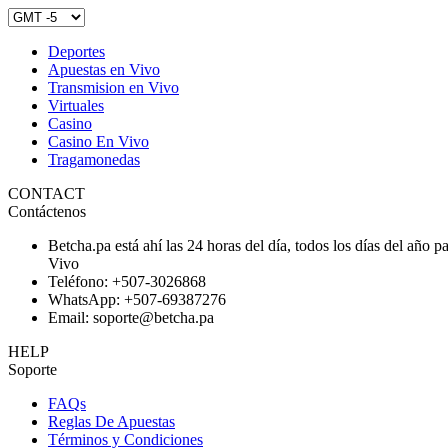
Deportes
Apuestas en Vivo
Transmision en Vivo
Virtuales
Casino
Casino En Vivo
Tragamonedas
CONTACT
Contáctenos
Betcha.pa está ahí las 24 horas del día, todos los días del año
Vivo
Teléfono:
+507-3026868
WhatsApp:
+507-69387276
Email:
soporte@betcha.pa
HELP
Soporte
FAQs
Reglas De Apuestas
Términos y Condiciones