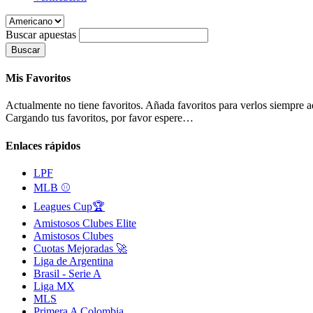
Buscar apuestas
Buscar
Mis Favoritos
Actualmente no tiene favoritos. Añada favoritos para verlos siempre a
Cargando tus favoritos, por favor espere…
Enlaces rápidos
LPF
MLB ⚾
Leagues Cup🏆
Amistosos Clubes Elite
Amistosos Clubes
Cuotas Mejoradas 🚀
Liga de Argentina
Brasil - Serie A
Liga MX
MLS
Primera A Colombia