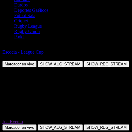
Dardos
Deportes Gaélicos
Fútbol Sala
Críquet
Rugby League
Rugby Union
Padel
Fútbol
Escocia - League Cup
East Kilbride vs Dunfermline
Marcador en vivo
SHOW_AUG_STREAM
SHOW_REG_STREAM
Ir a Evento
Marcador en vivo
SHOW_AUG_STREAM
SHOW_REG_STREAM