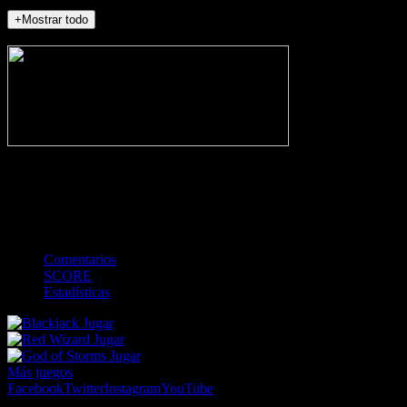
+Mostrar todo
NO_INCIDENTS
-
Gol
Tarjeta amarilla
Roja
Córner
Penalti
FKIC
Sustitución
0
-
-
-
-
-
-
0
-
-
-
-
-
-
Comentarios
SCORE
Estadísticas
Jugar
Jugar
Jugar
Más juegos
Facebook
Twitter
Instagram
YouTube