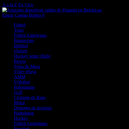
A a la Z
En Vivo
Entrar
Cuenta
Boleto
0
Fútbol
Tenis
Fútbol Americano
Baloncesto
Béisbol
eSports
Hockey sobre Hielo
Boxeo
Tenis de Mesa
Vóley Playa
AMM
Vóleibol
Balonmano
Golf
Ciclismo de Ruta
Motor
Deportes de invierno
Badminton
Hockey
Fútbol Australiano
Snooker