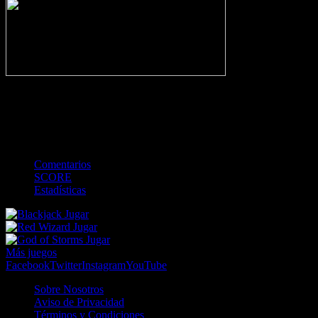
-
Gol
Tarjeta amarilla
Roja
Córner
Penalti
FKIC
Sustitución
0
-
-
-
-
-
-
0
-
-
-
-
-
-
Comentarios
SCORE
Estadísticas
Jugar
Jugar
Jugar
Más juegos
Facebook
Twitter
Instagram
YouTube
Sobre Nosotros
Aviso de Privacidad
Términos y Condiciones