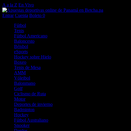
A a la Z
En Vivo
Entrar
Cuenta
Boleto
0
Fútbol
Tenis
Fútbol Americano
Baloncesto
Béisbol
eSports
Hockey sobre Hielo
Boxeo
Tenis de Mesa
AMM
Vóleibol
Balonmano
Golf
Ciclismo de Ruta
Motor
Deportes de invierno
Badminton
Hockey
Fútbol Australiano
Snooker
Dardos