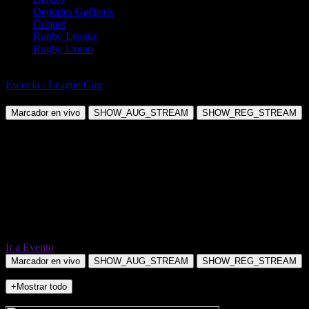
Deportes Gaélicos
Críquet
Rugby League
Rugby Union
Fútbol
Escocia - League Cup
Edinburgh City vs Falkirk
Marcador en vivo
SHOW_AUG_STREAM
SHOW_REG_STREAM
Ir a Evento
Marcador en vivo
SHOW_AUG_STREAM
SHOW_REG_STREAM
+Mostrar todo
NO_INCIDENTS