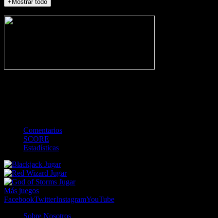
+Mostrar todo
NO_INCIDENTS
-
Gol
Tarjeta amarilla
Roja
Córner
Penalti
FKIC
Sustitución
0
-
-
-
-
-
-
0
-
-
-
-
-
-
Comentarios
SCORE
Estadísticas
Jugar
Jugar
Jugar
Más juegos
Facebook
Twitter
Instagram
YouTube
Sobre Nosotros