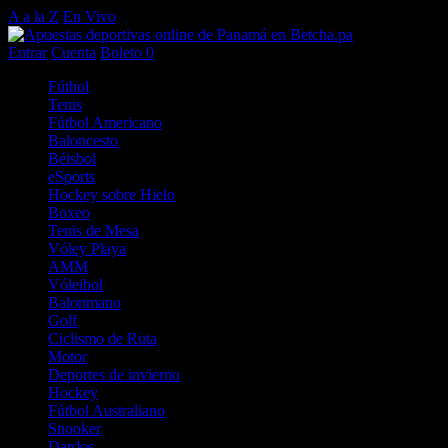
A a la Z
En Vivo
Entrar
Cuenta
Boleto
0
Fútbol
Tenis
Fútbol Americano
Baloncesto
Béisbol
eSports
Hockey sobre Hielo
Boxeo
Tenis de Mesa
Vóley Playa
AMM
Vóleibol
Balonmano
Golf
Ciclismo de Ruta
Motor
Deportes de invierno
Hockey
Fútbol Australiano
Snooker
Dardos