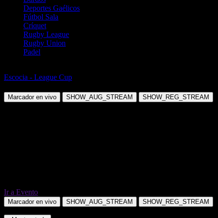
Deportes Gaélicos
Fútbol Sala
Críquet
Rugby League
Rugby Union
Padel
Fútbol
Escocia - League Cup
Inverness CT vs East Fife
Marcador en vivo
SHOW_AUG_STREAM
SHOW_REG_STREAM
Ir a Evento
Marcador en vivo
SHOW_AUG_STREAM
SHOW_REG_STREAM