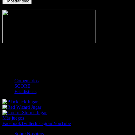
+Mostrar todo
NO_INCIDENTS
-
Gol
Tarjeta amarilla
Roja
Córner
Penalti
FKIC
Sustitución
0
-
-
-
-
-
-
0
-
-
-
-
-
-
Comentarios
SCORE
Estadísticas
Jugar
Jugar
Jugar
Más juegos
Facebook
Twitter
Instagram
YouTube
Sobre Nosotros