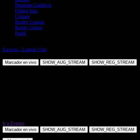
Deportes Gaélicos
Fútbol Sala
Críquet
Rugby League
Rugby Union
Padel
Fútbol
Escocia - League Cup
Partick Thistle vs Brechin City
Marcador en vivo
SHOW_AUG_STREAM
SHOW_REG_STREAM
Ir a Evento
Marcador en vivo
SHOW_AUG_STREAM
SHOW_REG_STREAM