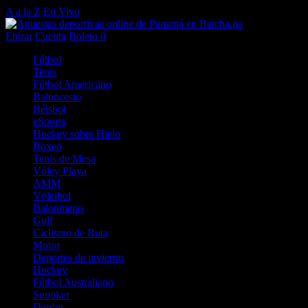
A a la Z
En Vivo
Entrar
Cuenta
Boleto
0
Fútbol
Tenis
Fútbol Americano
Baloncesto
Béisbol
eSports
Hockey sobre Hielo
Boxeo
Tenis de Mesa
Vóley Playa
AMM
Vóleibol
Balonmano
Golf
Ciclismo de Ruta
Motor
Deportes de invierno
Hockey
Fútbol Australiano
Snooker
Dardos