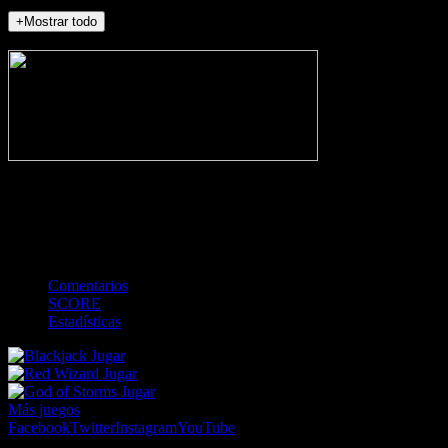
+Mostrar todo
NO_INCIDENTS
-
Gol
Tarjeta amarilla
Roja
Córner
Penalti
FKIC
Sustitución
0
-
-
-
-
-
-
0
-
-
-
-
-
-
Comentarios
SCORE
Estadísticas
Jugar
Jugar
Jugar
Más juegos
Facebook
Twitter
Instagram
YouTube