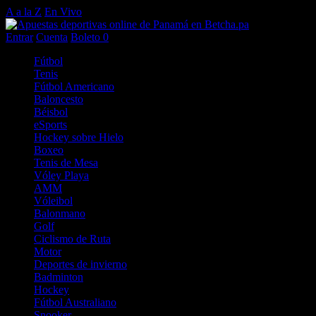
A a la Z
En Vivo
Entrar
Cuenta
Boleto
0
Fútbol
Tenis
Fútbol Americano
Baloncesto
Béisbol
eSports
Hockey sobre Hielo
Boxeo
Tenis de Mesa
Vóley Playa
AMM
Vóleibol
Balonmano
Golf
Ciclismo de Ruta
Motor
Deportes de invierno
Badminton
Hockey
Fútbol Australiano
Snooker