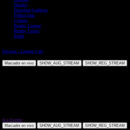
Dardos
Deportes Gaélicos
Fútbol Sala
Críquet
Rugby League
Rugby Union
Padel
Fútbol
Escocia - League Cup
Stirling Albion vs Dundee United
Marcador en vivo
SHOW_AUG_STREAM
SHOW_REG_STREAM
Ir a Evento
Marcador en vivo
SHOW_AUG_STREAM
SHOW_REG_STREAM