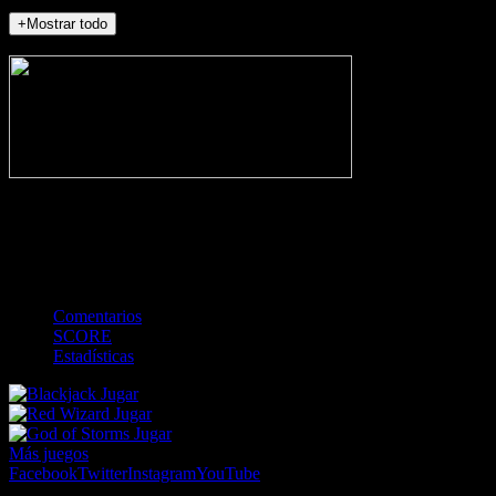
+Mostrar todo
NO_INCIDENTS
-
Gol
Tarjeta amarilla
Roja
Córner
Penalti
FKIC
Sustitución
0
-
-
-
-
-
-
0
-
-
-
-
-
-
Comentarios
SCORE
Estadísticas
Jugar
Jugar
Jugar
Más juegos
Facebook
Twitter
Instagram
YouTube