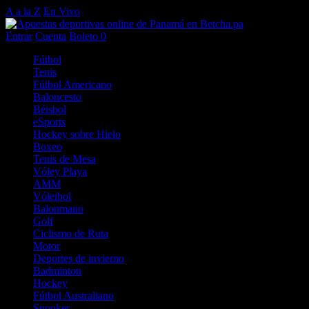
A a la Z
En Vivo
Entrar
Cuenta
Boleto
0
Fútbol
Tenis
Fútbol Americano
Baloncesto
Béisbol
eSports
Hockey sobre Hielo
Boxeo
Tenis de Mesa
Vóley Playa
AMM
Vóleibol
Balonmano
Golf
Ciclismo de Ruta
Motor
Deportes de invierno
Badminton
Hockey
Fútbol Australiano
Snooker