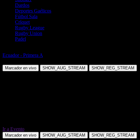
Dardos
Deportes Gaélicos
Fútbol Sala
Críquet
Rugby League
Rugby Union
Padel
Fútbol
Ecuador - Primera A
Guayaquil City FC vs Delfin
Marcador en vivo
SHOW_AUG_STREAM
SHOW_REG_STREAM
Ir a Evento
Marcador en vivo
SHOW_AUG_STREAM
SHOW_REG_STREAM