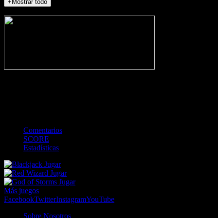
+Mostrar todo
NO_INCIDENTS
-
Gol
Tarjeta amarilla
Roja
Córner
Penalti
FKIC
Sustitución
0
-
-
-
-
-
-
0
-
-
-
-
-
-
Comentarios
SCORE
Estadísticas
Jugar
Jugar
Jugar
Más juegos
Facebook
Twitter
Instagram
YouTube
Sobre Nosotros