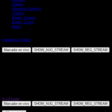
Dardos
Deportes Gaélicos
Críquet
Rugby League
Rugby Union
Padel
Fútbol
Amistosos Clubes
FK Baumit Jablonec vs Pafos FC
Marcador en vivo
SHOW_AUG_STREAM
SHOW_REG_STREAM
Ir a Evento
Marcador en vivo
SHOW_AUG_STREAM
SHOW_REG_STREAM