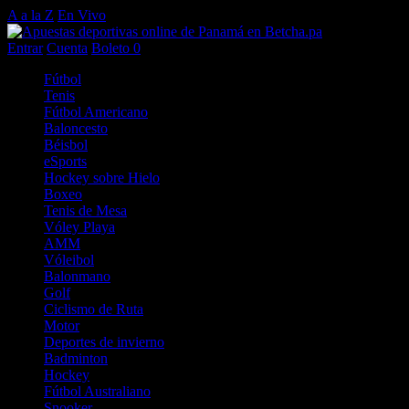
A a la Z
En Vivo
Entrar
Cuenta
Boleto
0
Fútbol
Tenis
Fútbol Americano
Baloncesto
Béisbol
eSports
Hockey sobre Hielo
Boxeo
Tenis de Mesa
Vóley Playa
AMM
Vóleibol
Balonmano
Golf
Ciclismo de Ruta
Motor
Deportes de invierno
Badminton
Hockey
Fútbol Australiano
Snooker