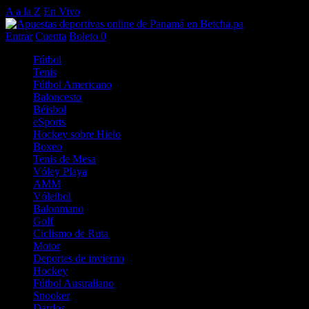
A a la Z
En Vivo
Entrar
Cuenta
Boleto
0
Fútbol
Tenis
Fútbol Americano
Baloncesto
Béisbol
eSports
Hockey sobre Hielo
Boxeo
Tenis de Mesa
Vóley Playa
AMM
Vóleibol
Balonmano
Golf
Ciclismo de Ruta
Motor
Deportes de invierno
Hockey
Fútbol Australiano
Snooker
Dardos