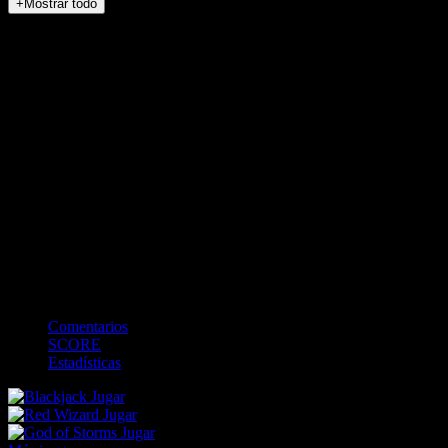
+Mostrar todo
NO_INCIDENTS
<
>
0
0
Bateando
-
BALLS
0
STRIKES
0
OUTS
0
Campo
Comentarios
SCORE
Estadísticas
Jugar
Jugar
Jugar