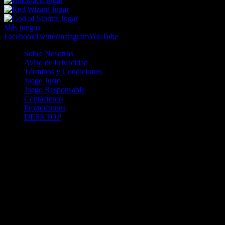
Jugar
Jugar
Jugar
Más juegos
Facebook
Twitter
Instagram
YouTube
Sobre Nosotros
Aviso de Privacidad
Términos y Condiciones
Juego Justo
Juego Responsable
Contáctenos
Promociones
DESKTOP
Betcha.pa es operado por ONJOC, CORP. una compañía registrada
en la República de Panamá, autorizada y regulada por la Junta de
Control de Juegos de la Repúlblica de Panamá a través del Contrato
de Admnistración y Operación de Juegos de Suerte y Azar a través
de Internet No. JCJ-03-2020, debidamente refrendado por la
Contraloría de la República de Panamá el día 15 de junio de 2020
con oficinas en Urbanización Costa del Este, PH Plaza Real,
Oficina 403, Corregimiento de Juan Díaz, República de Panamá,
localizables al telefóno +(507) 304-8693 y correo electrónico
info@onjoc.com