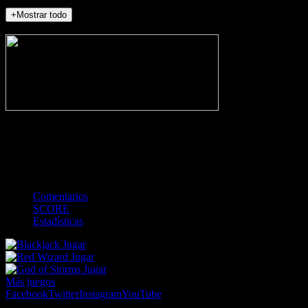
+Mostrar todo
NO_INCIDENTS
-
Gol
Tarjeta amarilla
Roja
Córner
Penalti
FKIC
Sustitución
0
-
-
-
-
-
-
0
-
-
-
-
-
-
Comentarios
SCORE
Estadísticas
Jugar
Jugar
Jugar
Más juegos
Facebook
Twitter
Instagram
YouTube