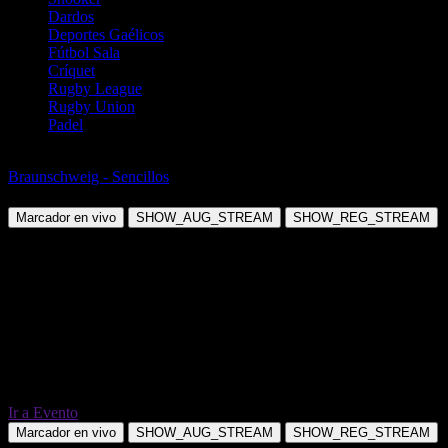
Dardos
Deportes Gaélicos
Fútbol Sala
Críquet
Rugby League
Rugby Union
Padel
Tenis
Braunschweig - Sencillos
Facundo Diaz Acosta vs Niels McDonald
Marcador en vivo
SHOW_AUG_STREAM
SHOW_REG_STREAM
Ir a Evento
Marcador en vivo
SHOW_AUG_STREAM
SHOW_REG_STREAM