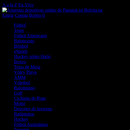
A a la Z
En Vivo
Entrar
Cuenta
Boleto
0
Fútbol
Tenis
Fútbol Americano
Baloncesto
Béisbol
eSports
Hockey sobre Hielo
Boxeo
Tenis de Mesa
Vóley Playa
AMM
Vóleibol
Balonmano
Golf
Ciclismo de Ruta
Motor
Deportes de invierno
Badminton
Hockey
Fútbol Australiano
Snooker