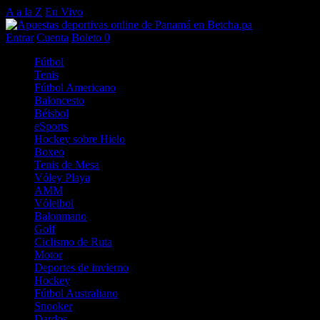
A a la Z
En Vivo
Entrar
Cuenta
Boleto
0
Fútbol
Tenis
Fútbol Americano
Baloncesto
Béisbol
eSports
Hockey sobre Hielo
Boxeo
Tenis de Mesa
Vóley Playa
AMM
Vóleibol
Balonmano
Golf
Ciclismo de Ruta
Motor
Deportes de invierno
Hockey
Fútbol Australiano
Snooker
Dardos