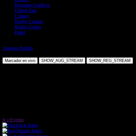
Deportes Gaélicos
Fútbol Sala
Críquet
Rugby League
Rugby Union
Padel
Fútbol Australiano
Apuesta Partido
Western Bulldogs vs West Coast Eagles
Marcador en vivo
SHOW_AUG_STREAM
SHOW_REG_STREAM
Ir a Evento
Jugar
Jugar