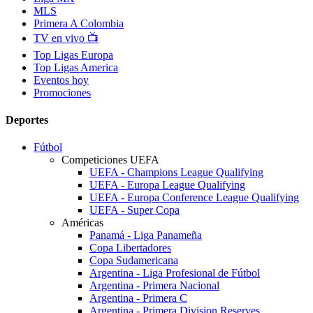
MLS
Primera A Colombia
TV en vivo 📺
Top Ligas Europa
Top Ligas America
Eventos hoy
Promociones
Deportes
Fútbol
Competiciones UEFA
UEFA - Champions League Qualifying
UEFA - Europa League Qualifying
UEFA - Europa Conference League Qualifying
UEFA - Super Copa
Américas
Panamá - Liga Panameña
Copa Libertadores
Copa Sudamericana
Argentina - Liga Profesional de Fútbol
Argentina - Primera Nacional
Argentina - Primera C
Argentina - Primera Division Reserves