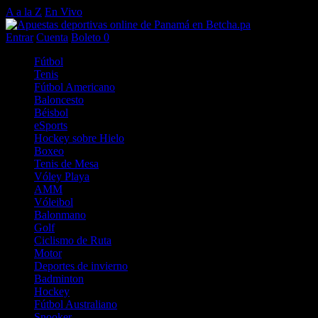
A a la Z
En Vivo
Entrar
Cuenta
Boleto
0
Fútbol
Tenis
Fútbol Americano
Baloncesto
Béisbol
eSports
Hockey sobre Hielo
Boxeo
Tenis de Mesa
Vóley Playa
AMM
Vóleibol
Balonmano
Golf
Ciclismo de Ruta
Motor
Deportes de invierno
Badminton
Hockey
Fútbol Australiano
Snooker