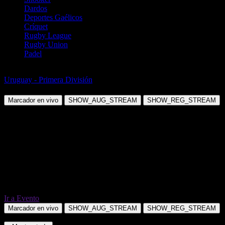
Dardos
Deportes Gaélicos
Críquet
Rugby League
Rugby Union
Padel
Fútbol
Uruguay - Primera División
CA Cerro vs Penarol Montevideo
Marcador en vivo
SHOW_AUG_STREAM
SHOW_REG_STREAM
Ir a Evento
Marcador en vivo
SHOW_AUG_STREAM
SHOW_REG_STREAM