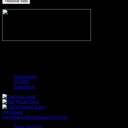
+Mostrar todo
NO_INCIDENTS
-
Gol
Tarjeta amarilla
Roja
Córner
Penalti
FKIC
Sustitución
0
-
-
-
-
-
-
0
-
-
-
-
-
-
Comentarios
SCORE
Estadísticas
Jugar
Jugar
Jugar
Más juegos
Facebook
Twitter
Instagram
YouTube
Sobre Nosotros