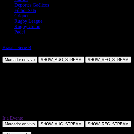
Deportes Gaélicos
Fútbol Sala
Críquet
Rugby League
Rugby Union
Padel
Fútbol
Brasil - Serie B
Operario PR vs Juventude RS
Marcador en vivo
SHOW_AUG_STREAM
SHOW_REG_STREAM
Ir a Evento
Marcador en vivo
SHOW_AUG_STREAM
SHOW_REG_STREAM