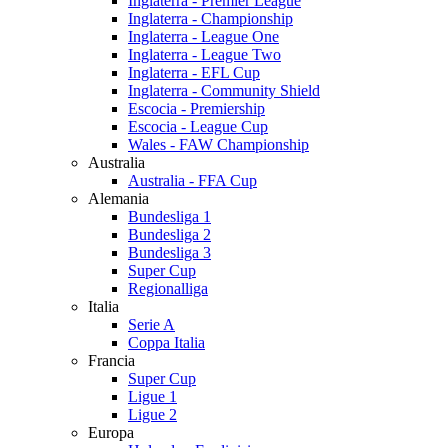
Inglaterra - Premier League
Inglaterra - Championship
Inglaterra - League One
Inglaterra - League Two
Inglaterra - EFL Cup
Inglaterra - Community Shield
Escocia - Premiership
Escocia - League Cup
Wales - FAW Championship
Australia
Australia - FFA Cup
Alemania
Bundesliga 1
Bundesliga 2
Bundesliga 3
Super Cup
Regionalliga
Italia
Serie A
Coppa Italia
Francia
Super Cup
Ligue 1
Ligue 2
Europa