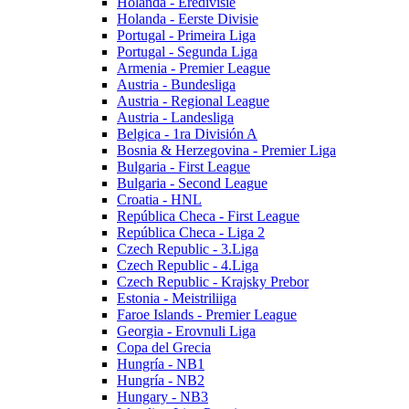
Holanda - Eredivisie
Holanda - Eerste Divisie
Portugal - Primeira Liga
Portugal - Segunda Liga
Armenia - Premier League
Austria - Bundesliga
Austria - Regional League
Austria - Landesliga
Belgica - 1ra División A
Bosnia & Herzegovina - Premier Liga
Bulgaria - First League
Bulgaria - Second League
Croatia - HNL
República Checa - First League
República Checa - Liga 2
Czech Republic - 3.Liga
Czech Republic - 4.Liga
Czech Republic - Krajsky Prebor
Estonia - Meistriliiga
Faroe Islands - Premier League
Georgia - Erovnuli Liga
Copa del Grecia
Hungría - NB1
Hungría - NB2
Hungary - NB3