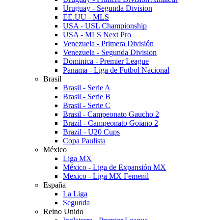
Uruguay - Segunda Division
EE.UU - MLS
USA - USL Championship
USA - MLS Next Pro
Venezuela - Primera División
Venezuela - Segunda Division
Dominica - Premier League
Panama - Liga de Futbol Nacional
Brasil
Brasil - Serie A
Brasil - Serie B
Brasil - Serie C
Brasil - Campeonato Gaucho 2
Brazil - Campeonato Goiano 2
Brazil - U20 Cups
Copa Paulista
México
Liga MX
México - Liga de Expansión MX
Mexico - Liga MX Femenil
España
La Liga
Segunda
Reino Unido