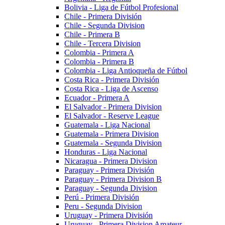
Bolivia - Liga de Fútbol Profesional
Chile - Primera División
Chile - Segunda Division
Chile - Primera B
Chile - Tercera Division
Colombia - Primera A
Colombia - Primera B
Colombia - Liga Antioqueña de Fútbol
Costa Rica - Primera División
Costa Rica - Liga de Ascenso
Ecuador - Primera A
El Salvador - Primera Division
El Salvador - Reserve League
Guatemala - Liga Nacional
Guatemala - Primera Division
Guatemala - Segunda Division
Honduras - Liga Nacional
Nicaragua - Primera Division
Paraguay - Primera División
Paraguay - Primera Division B
Paraguay - Segunda Division
Perú - Primera División
Peru - Segunda Division
Uruguay - Primera División
Uruguay - Primera Division Amateur