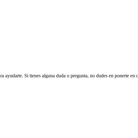
 para ayudarte. Si tienes alguna duda o pregunta, no dudes en ponerte e