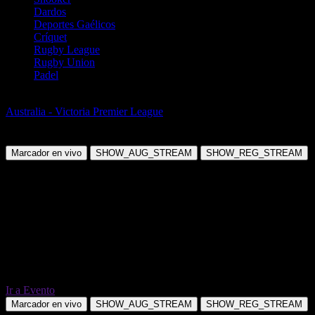
Dardos
Deportes Gaélicos
Críquet
Rugby League
Rugby Union
Padel
Fútbol
Australia - Victoria Premier League
Dandenong City vs Heidelberg
United
Marcador en vivo
SHOW_AUG_STREAM
SHOW_REG_STREAM
Ir a Evento
Marcador en vivo
SHOW_AUG_STREAM
SHOW_REG_STREAM