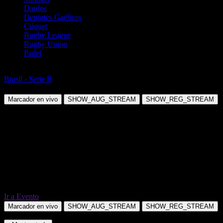
Dardos
Deportes Gaélicos
Críquet
Rugby League
Rugby Union
Padel
Fútbol
Brasil - Serie B
Criciuma SC vs Londrina PR
Marcador en vivo
SHOW_AUG_STREAM
SHOW_REG_STREAM
Ir a Evento
Marcador en vivo
SHOW_AUG_STREAM
SHOW_REG_STREAM