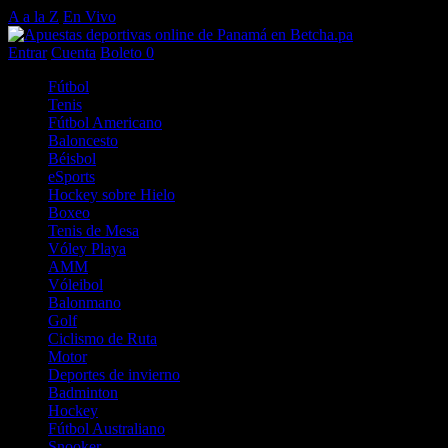
A a la Z
En Vivo
Entrar
Cuenta
Boleto
0
Fútbol
Tenis
Fútbol Americano
Baloncesto
Béisbol
eSports
Hockey sobre Hielo
Boxeo
Tenis de Mesa
Vóley Playa
AMM
Vóleibol
Balonmano
Golf
Ciclismo de Ruta
Motor
Deportes de invierno
Badminton
Hockey
Fútbol Australiano
Snooker