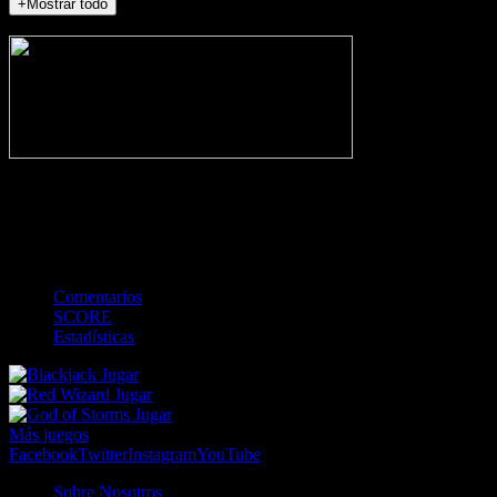
+Mostrar todo
NO_INCIDENTS
-
Gol
Tarjeta amarilla
Roja
Córner
Penalti
FKIC
Sustitución
0
-
-
-
-
-
-
0
-
-
-
-
-
-
Comentarios
SCORE
Estadísticas
Jugar
Jugar
Jugar
Más juegos
Facebook
Twitter
Instagram
YouTube
Sobre Nosotros