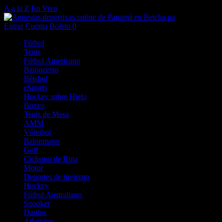
A a la Z
En Vivo
Entrar
Cuenta
Boleto
0
Fútbol
Tenis
Fútbol Americano
Baloncesto
Béisbol
eSports
Hockey sobre Hielo
Boxeo
Tenis de Mesa
AMM
Vóleibol
Balonmano
Golf
Ciclismo de Ruta
Motor
Deportes de invierno
Hockey
Fútbol Australiano
Snooker
Dardos
Atletismo