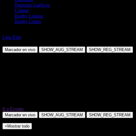
Deportes Gaélicos
Críquet
Rugby League
Rugby Union
Béisbol
Liga Elite
Cocodrilos de Matanzas @ Cachorros de Holguin
Marcador en vivo
SHOW_AUG_STREAM
SHOW_REG_STREAM
Ir a Evento
Marcador en vivo
SHOW_AUG_STREAM
SHOW_REG_STREAM
+Mostrar todo
NO_INCIDENTS