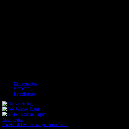
<
>
0
0
Bateando
-
BALLS
0
STRIKES
0
OUTS
0
Campo
Comentarios
SCORE
Estadísticas
Jugar
Jugar
Jugar
Más juegos
Facebook
Twitter
Instagram
YouTube