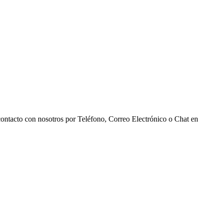
n contacto con nosotros por Teléfono, Correo Electrónico o Chat en