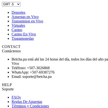
Deportes
Apuestas en Vivo
Transmision en Vivo
Virtuales
Casino
Casino En Vivo
Tragamonedas
CONTACT
Contáctenos
Betcha.pa está ahí las 24 horas del día, todos los días del año
Vivo
Teléfono:
+507-3026868
WhatsApp:
+507-69387276
Email:
soporte@betcha.pa
HELP
Soporte
FAQs
Reglas De Apuestas
Términos y Condiciones