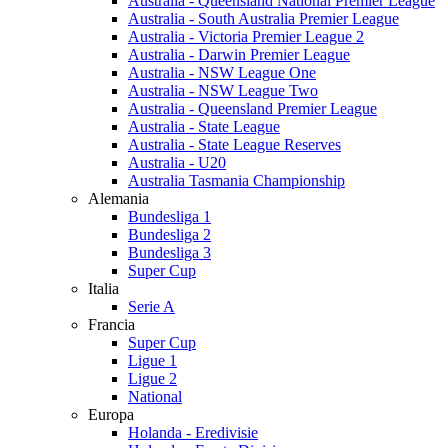
Australia - Queensland National Premier League
Australia - South Australia Premier League
Australia - Victoria Premier League 2
Australia - Darwin Premier League
Australia - NSW League One
Australia - NSW League Two
Australia - Queensland Premier League
Australia - State League
Australia - State League Reserves
Australia - U20
Australia Tasmania Championship
Alemania
Bundesliga 1
Bundesliga 2
Bundesliga 3
Super Cup
Italia
Serie A
Francia
Super Cup
Ligue 1
Ligue 2
National
Europa
Holanda - Eredivisie