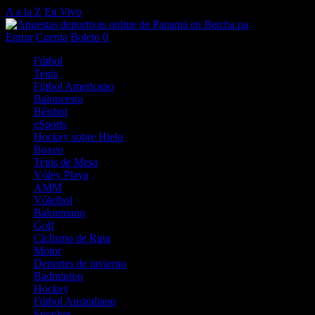
A a la Z
En Vivo
Entrar
Cuenta
Boleto
0
Fútbol
Tenis
Fútbol Americano
Baloncesto
Béisbol
eSports
Hockey sobre Hielo
Boxeo
Tenis de Mesa
Vóley Playa
AMM
Vóleibol
Balonmano
Golf
Ciclismo de Ruta
Motor
Deportes de invierno
Badminton
Hockey
Fútbol Australiano
Snooker