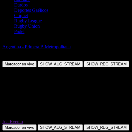
Dardos
Deportes Gaélicos
Críquet
Rugby League
Rugby Union
Padel
Fútbol
Argentina - Primera B Metropolitana
Talleres de Remedios de
Escalada vs Deportivo Merlo
Marcador en vivo
SHOW_AUG_STREAM
SHOW_REG_STREAM
Ir a Evento
Marcador en vivo
SHOW_AUG_STREAM
SHOW_REG_STREAM