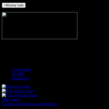
+Mostrar todo
NO_INCIDENTS
-
Gol
Tarjeta amarilla
Roja
Córner
Penalti
FKIC
Sustitución
0
-
-
-
-
-
-
0
-
-
-
-
-
-
Comentarios
SCORE
Estadísticas
Jugar
Jugar
Jugar
Más juegos
Facebook
Twitter
Instagram
YouTube