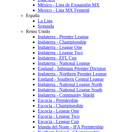
México - Liga de Expansión MX
Mexico - Liga MX Femenil
España
La Liga
Segunda
Reino Unido
Inglaterra - Premier League
Inglaterra - Championship
Inglaterra - League One
Inglaterra - League Two
Inglaterra - EFL Cup
Inglaterra - National League
England - Isthmian Premier Division
Inglaterra - Northern Premier League
England - Southern Central League
Inglaterra - National League North
Inglaterra - National League South
Inglaterra - Community Shield
Escocia - Premiership
Escocia - Championship
Escocia - League One
Escocia - League Two
Escocia - League Cup
Irlanda del Norte - IFA Premiership