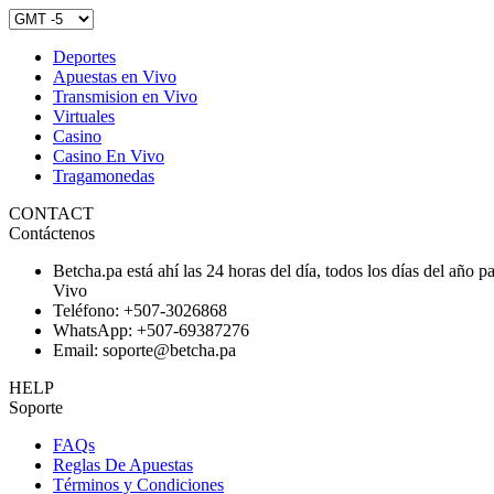
Deportes
Apuestas en Vivo
Transmision en Vivo
Virtuales
Casino
Casino En Vivo
Tragamonedas
CONTACT
Contáctenos
Betcha.pa está ahí las 24 horas del día, todos los días del año
Vivo
Teléfono:
+507-3026868
WhatsApp:
+507-69387276
Email:
soporte@betcha.pa
HELP
Soporte
FAQs
Reglas De Apuestas
Términos y Condiciones