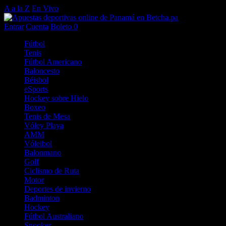
A a la Z
En Vivo
Entrar
Cuenta
Boleto
0
Fútbol
Tenis
Fútbol Americano
Baloncesto
Béisbol
eSports
Hockey sobre Hielo
Boxeo
Tenis de Mesa
Vóley Playa
AMM
Vóleibol
Balonmano
Golf
Ciclismo de Ruta
Motor
Deportes de invierno
Badminton
Hockey
Fútbol Australiano
Snooker