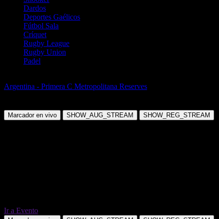
Dardos
Deportes Gaélicos
Fútbol Sala
Críquet
Rugby League
Rugby Union
Padel
Fútbol
Argentina - Primera C Metropolitana Reserves
General Lamadrid
(R) vs Sacachispas (R)
Marcador en vivo
SHOW_AUG_STREAM
SHOW_REG_STREAM
Ir a Evento