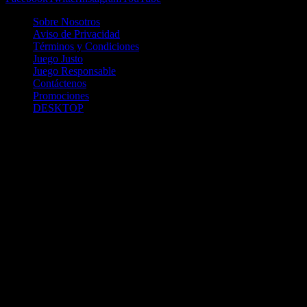
Sobre Nosotros
Aviso de Privacidad
Términos y Condiciones
Juego Justo
Juego Responsable
Contáctenos
Promociones
DESKTOP
Betcha.pa es operado por ONJOC, CORP. una compañía registrada
en la República de Panamá, autorizada y regulada por la Junta de
Control de Juegos de la Repúlblica de Panamá a través del Contrato
de Admnistración y Operación de Juegos de Suerte y Azar a través
de Internet No. JCJ-03-2020, debidamente refrendado por la
Contraloría de la República de Panamá el día 15 de junio de 2020
con oficinas en Urbanización Costa del Este, PH Plaza Real,
Oficina 403, Corregimiento de Juan Díaz, República de Panamá,
localizables al telefóno +(507) 304-8693 y correo electrónico
info@onjoc.com
SPACEWONDER HOLDINGS LIMITED es una filial europea de
Onjoc Corp., debidamente registrada en Chipre, con oficinas en 1
Katalanou, Piso: 1 °, Piso: 101, Aglantzia, Nicosia, 2121, CHIPRE,