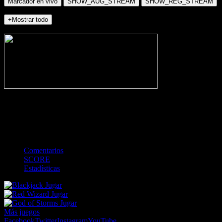
Marcador en vivo
SHOW_AUG_STREAM
SHOW_REG_STREAM
+Mostrar todo
NO_INCIDENTS
-
Gol
Tarjeta amarilla
Roja
Córner
Penalti
FKIC
Sustitución
0
-
-
-
-
-
-
0
-
-
-
-
-
-
Comentarios
SCORE
Estadísticas
Jugar
Jugar
Jugar
Más juegos
Facebook
Twitter
Instagram
YouTube