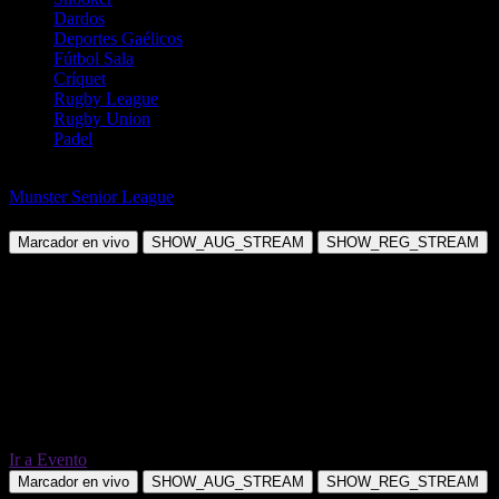
Dardos
Deportes Gaélicos
Fútbol Sala
Críquet
Rugby League
Rugby Union
Padel
Fútbol
Munster Senior League
Carrigaline United vs Cobh Wanderers
Marcador en vivo
SHOW_AUG_STREAM
SHOW_REG_STREAM
Ir a Evento
Marcador en vivo
SHOW_AUG_STREAM
SHOW_REG_STREAM