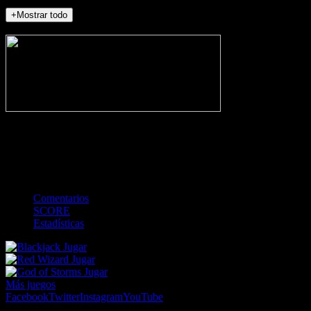
+Mostrar todo
NO_INCIDENTS
-
Gol
Tarjeta amarilla
Roja
Córner
Penalti
FKIC
Sustitución
0
-
-
-
-
-
-
0
-
-
-
-
-
-
Comentarios
SCORE
Estadísticas
Jugar
Jugar
Jugar
Más juegos
Facebook
Twitter
Instagram
YouTube