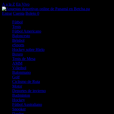
A a la Z
En Vivo
Entrar
Cuenta
Boleto
0
Fútbol
Tenis
Fútbol Americano
Baloncesto
Béisbol
eSports
Hockey sobre Hielo
Boxeo
Tenis de Mesa
AMM
Vóleibol
Balonmano
Golf
Ciclismo de Ruta
Motor
Deportes de invierno
Badminton
Hockey
Fútbol Australiano
Snooker
Dardos