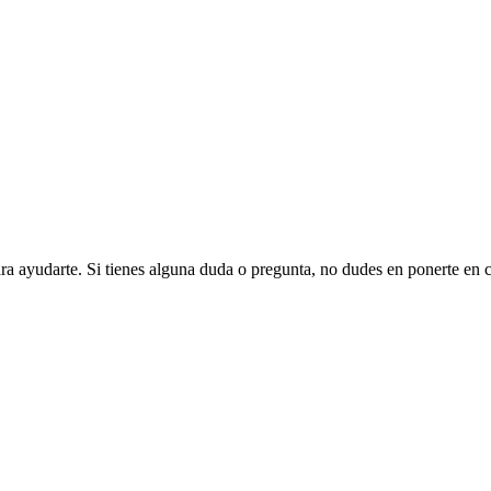
 para ayudarte. Si tienes alguna duda o pregunta, no dudes en ponerte e