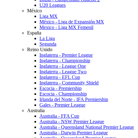
U20 Leagues
México
Liga MX
México - Liga de Expansión MX
Mexico - Liga MX Femenil
España
La Liga
Segunda
Reino Unido
Inglaterra - Premier League
Inglaterra - Championship
Inglaterra - League One
Inglaterra - League Two
Inglaterra - EFL Cup
Inglaterra - Community Shield
Escocia - Premiership
Escocia - Championship
Irlanda del Norte - IFA Premiership
Gales - Premier League
Australia
Australia - FFA Cup
Australia - NSW Premier League
Australia - Queensland National Premier League
Australia - Darwin Premier League