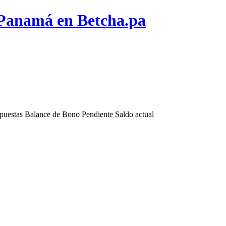
puestas
Balance de Bono Pendiente
Saldo actual