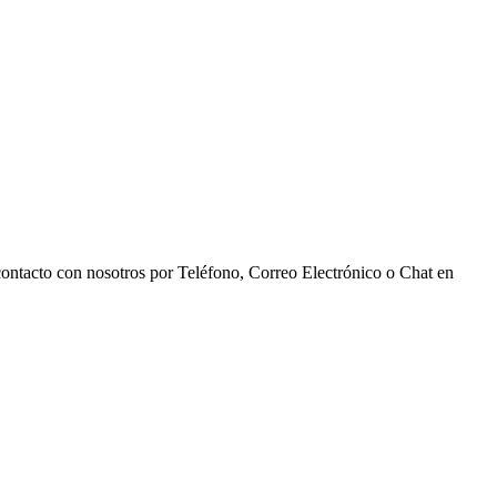
n contacto con nosotros por Teléfono, Correo Electrónico o Chat en