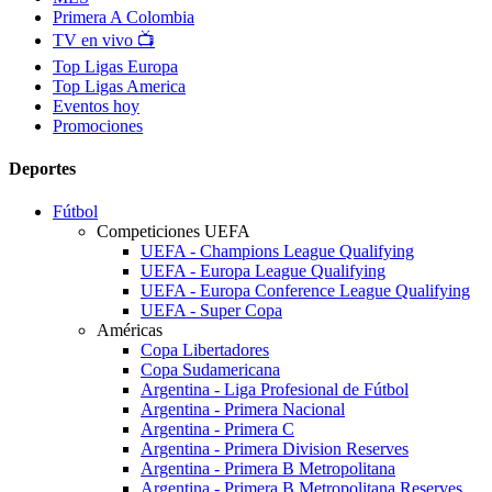
Primera A Colombia
TV en vivo 📺
Top Ligas Europa
Top Ligas America
Eventos hoy
Promociones
Deportes
Fútbol
Competiciones UEFA
UEFA - Champions League Qualifying
UEFA - Europa League Qualifying
UEFA - Europa Conference League Qualifying
UEFA - Super Copa
Américas
Copa Libertadores
Copa Sudamericana
Argentina - Liga Profesional de Fútbol
Argentina - Primera Nacional
Argentina - Primera C
Argentina - Primera Division Reserves
Argentina - Primera B Metropolitana
Argentina - Primera B Metropolitana Reserves