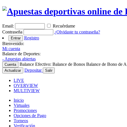
Email:
Recuérdame
Contraseña
¿Olvidaste tu contraseña?
Registro
Bienvenido:
Mi cuenta
Balance de Deportes
:
-
Apuestas abiertas
Balance Efectivo:
Balance de Bonos
Balance de Bono de A
Cuenta
Depositar
Actualizar
Salir
LIVE
OVERVIEW
MULTIVIEW
Inicio
Virtuales
Promociones
Opciones de Pago
Torneos
Verificación