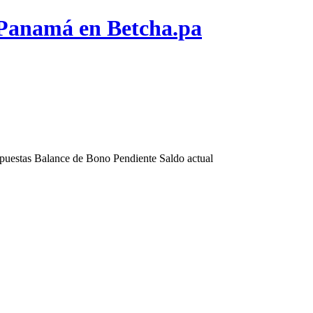
puestas
Balance de Bono Pendiente
Saldo actual