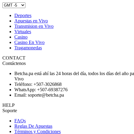
Deportes
Apuestas en Vivo
Transmision en Vivo
Virtuales
Casino
Casino En Vivo
Tragamonedas
CONTACT
Contáctenos
Betcha.pa está ahí las 24 horas del día, todos los días del año
Vivo
Teléfono:
+507-3026868
WhatsApp:
+507-69387276
Email:
soporte@betcha.pa
HELP
Soporte
FAQs
Reglas De Apuestas
Términos y Condiciones