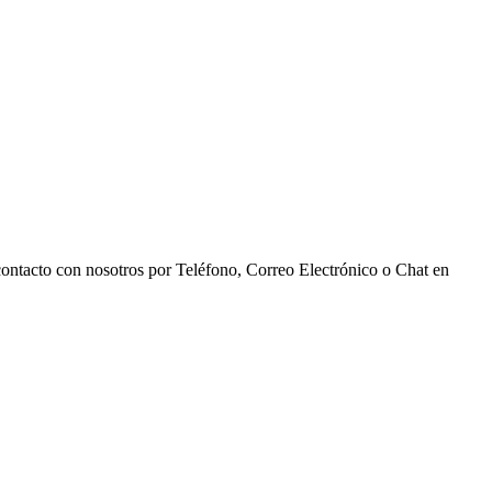
n contacto con nosotros por Teléfono, Correo Electrónico o Chat en