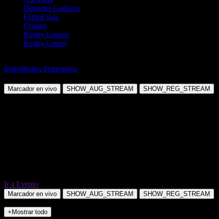
Deportes Gaélicos
Fútbol Sala
Críquet
Rugby League
Rugby Union
Tenis
Individuales Femeninos
Diana Shnaider vs Maja Chwalinska
Marcador en vivo
SHOW_AUG_STREAM
SHOW_REG_STREAM
Ir a Evento
Marcador en vivo
SHOW_AUG_STREAM
SHOW_REG_STREAM
+Mostrar todo