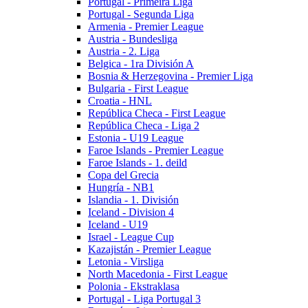
Portugal - Primeira Liga
Portugal - Segunda Liga
Armenia - Premier League
Austria - Bundesliga
Austria - 2. Liga
Belgica - 1ra División A
Bosnia & Herzegovina - Premier Liga
Bulgaria - First League
Croatia - HNL
República Checa - First League
República Checa - Liga 2
Estonia - U19 League
Faroe Islands - Premier League
Faroe Islands - 1. deild
Copa del Grecia
Hungría - NB1
Islandia - 1. División
Iceland - Division 4
Iceland - U19
Israel - League Cup
Kazajistán - Premier League
Letonia - Virsliga
North Macedonia - First League
Polonia - Ekstraklasa
Portugal - Liga Portugal 3