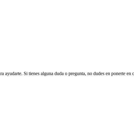
 para ayudarte. Si tienes alguna duda o pregunta, no dudes en ponerte e