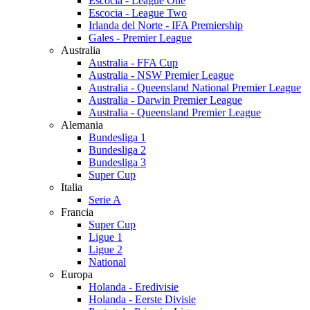
Escocia - League One
Escocia - League Two
Irlanda del Norte - IFA Premiership
Gales - Premier League
Australia
Australia - FFA Cup
Australia - NSW Premier League
Australia - Queensland National Premier League
Australia - Darwin Premier League
Australia - Queensland Premier League
Alemania
Bundesliga 1
Bundesliga 2
Bundesliga 3
Super Cup
Italia
Serie A
Francia
Super Cup
Ligue 1
Ligue 2
National
Europa
Holanda - Eredivisie
Holanda - Eerste Divisie