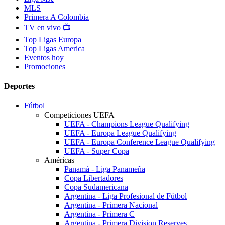
MLS
Primera A Colombia
TV en vivo 📺
Top Ligas Europa
Top Ligas America
Eventos hoy
Promociones
Deportes
Fútbol
Competiciones UEFA
UEFA - Champions League Qualifying
UEFA - Europa League Qualifying
UEFA - Europa Conference League Qualifying
UEFA - Super Copa
Américas
Panamá - Liga Panameña
Copa Libertadores
Copa Sudamericana
Argentina - Liga Profesional de Fútbol
Argentina - Primera Nacional
Argentina - Primera C
Argentina - Primera Division Reserves