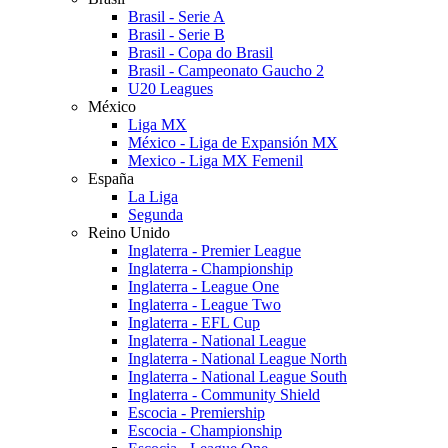
Brasil - Serie A
Brasil - Serie B
Brasil - Copa do Brasil
Brasil - Campeonato Gaucho 2
U20 Leagues
México
Liga MX
México - Liga de Expansión MX
Mexico - Liga MX Femenil
España
La Liga
Segunda
Reino Unido
Inglaterra - Premier League
Inglaterra - Championship
Inglaterra - League One
Inglaterra - League Two
Inglaterra - EFL Cup
Inglaterra - National League
Inglaterra - National League North
Inglaterra - National League South
Inglaterra - Community Shield
Escocia - Premiership
Escocia - Championship