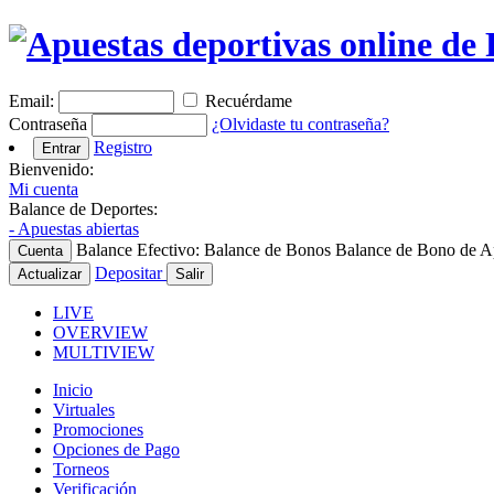
Email:
Recuérdame
Contraseña
¿Olvidaste tu contraseña?
Registro
Bienvenido:
Mi cuenta
Balance de Deportes
:
-
Apuestas abiertas
Balance Efectivo:
Balance de Bonos
Balance de Bono de A
Cuenta
Depositar
Actualizar
Salir
LIVE
OVERVIEW
MULTIVIEW
Inicio
Virtuales
Promociones
Opciones de Pago
Torneos
Verificación