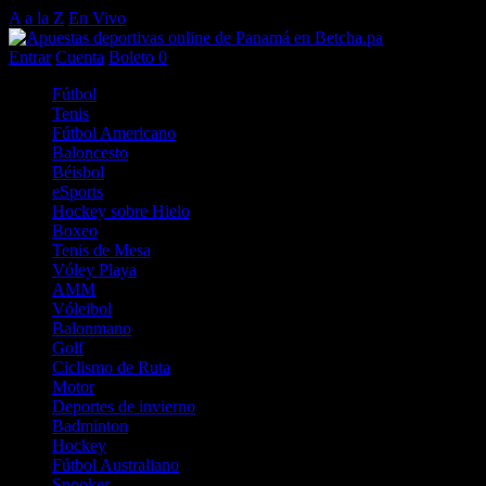
A a la Z
En Vivo
Entrar
Cuenta
Boleto
0
Fútbol
Tenis
Fútbol Americano
Baloncesto
Béisbol
eSports
Hockey sobre Hielo
Boxeo
Tenis de Mesa
Vóley Playa
AMM
Vóleibol
Balonmano
Golf
Ciclismo de Ruta
Motor
Deportes de invierno
Badminton
Hockey
Fútbol Australiano
Snooker