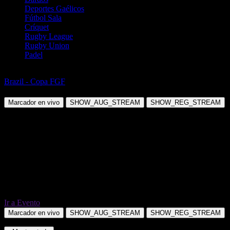
Deportes Gaélicos
Fútbol Sala
Críquet
Rugby League
Rugby Union
Padel
Fútbol
Brazil - Copa FGF
Gremio Esportivo Bage vs Brasil de Pelotas RS
Marcador en vivo
SHOW_AUG_STREAM
SHOW_REG_STREAM
Ir a Evento
Marcador en vivo
SHOW_AUG_STREAM
SHOW_REG_STREAM