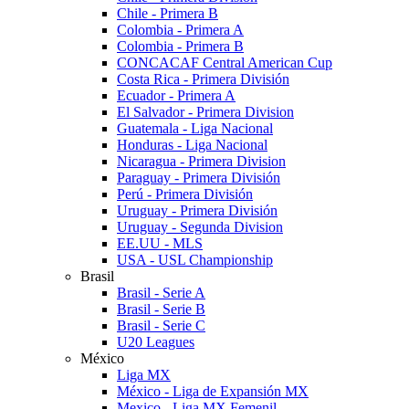
Chile - Primera B
Colombia - Primera A
Colombia - Primera B
CONCACAF Central American Cup
Costa Rica - Primera División
Ecuador - Primera A
El Salvador - Primera Division
Guatemala - Liga Nacional
Honduras - Liga Nacional
Nicaragua - Primera Division
Paraguay - Primera División
Perú - Primera División
Uruguay - Primera División
Uruguay - Segunda Division
EE.UU - MLS
USA - USL Championship
Brasil
Brasil - Serie A
Brasil - Serie B
Brasil - Serie C
U20 Leagues
México
Liga MX
México - Liga de Expansión MX
Mexico - Liga MX Femenil