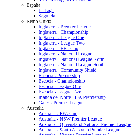
España
La Liga
Segunda
Reino Unido
Inglaterra - Premier League
Inglaterra - Championship
Inglaterra - League One
Inglaterra - League Two
Inglaterra - EFL Cup
Inglaterra - National League
Inglaterra - National League North
Inglaterra - National League South
Inglaterra - Community Shield
Escocia - Premiership
Escocia - Championship
Escocia - League One
Escocia - League Two
Irlanda del Norte - IFA Premiership
Gales - Premier League
Australia
Australia - FFA Cup
Australia - NSW Premier League
Australia - Queensland National Premier League
Australia - South Australia Premier League