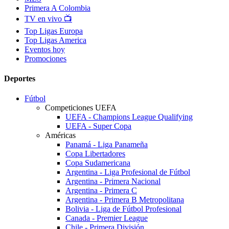
Primera A Colombia
TV en vivo 📺
Top Ligas Europa
Top Ligas America
Eventos hoy
Promociones
Deportes
Fútbol
Competiciones UEFA
UEFA - Champions League Qualifying
UEFA - Super Copa
Américas
Panamá - Liga Panameña
Copa Libertadores
Copa Sudamericana
Argentina - Liga Profesional de Fútbol
Argentina - Primera Nacional
Argentina - Primera C
Argentina - Primera B Metropolitana
Bolivia - Liga de Fútbol Profesional
Canada - Premier League
Chile - Primera División