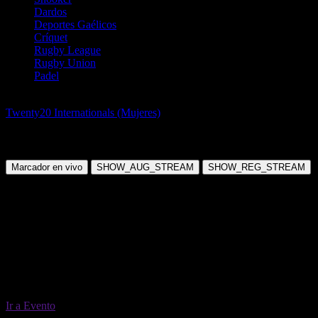
Dardos
Deportes Gaélicos
Críquet
Rugby League
Rugby Union
Padel
Críquet
Twenty20 Internationals (Mujeres)
Ireland Women vs Pakistan
Women
Jueves, 04 Jun 2026 10:00:00
Marcador en vivo
SHOW_AUG_STREAM
SHOW_REG_STREAM
Ir a Evento