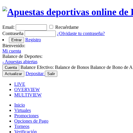
Email:
Recuérdame
Contraseña
¿Olvidaste tu contraseña?
Registro
Bienvenido:
Mi cuenta
Balance de Deportes
:
-
Apuestas abiertas
Balance Efectivo:
Balance de Bonos
Balance de Bono de A
Cuenta
Depositar
Actualizar
Salir
LIVE
OVERVIEW
MULTIVIEW
Inicio
Virtuales
Promociones
Opciones de Pago
Torneos
Verificación