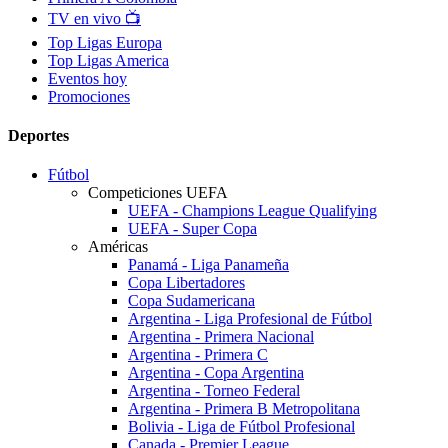
TV en vivo 📺
Top Ligas Europa
Top Ligas America
Eventos hoy
Promociones
Deportes
Fútbol
Competiciones UEFA
UEFA - Champions League Qualifying
UEFA - Super Copa
Américas
Panamá - Liga Panameña
Copa Libertadores
Copa Sudamericana
Argentina - Liga Profesional de Fútbol
Argentina - Primera Nacional
Argentina - Primera C
Argentina - Copa Argentina
Argentina - Torneo Federal
Argentina - Primera B Metropolitana
Bolivia - Liga de Fútbol Profesional
Canada - Premier League