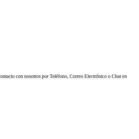
n contacto con nosotros por Teléfono, Correo Electrónico o Chat en