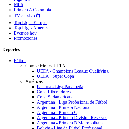
MLS
Primera A Colombia
TV en vivo 📺
Top Ligas Europa
Top Ligas America
Eventos hoy
Promociones
Deportes
Fútbol
Competiciones UEFA
UEFA - Champions League Qualifying
UEFA - Super Copa
Américas
Panamá - Liga Panameña
Copa Libertadores
Copa Sudamericana
Argentina - Liga Profesional de Fútbol
Argentina - Primera Nacional
Argentina - Primera C
Argentina - Primera Division Reserves
Argentina - Primera B Metropolitana
Bolivia - Liga de Fútbol Profesional