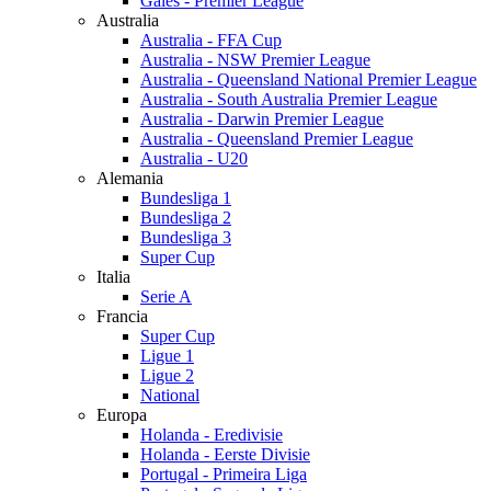
Gales - Premier League
Australia
Australia - FFA Cup
Australia - NSW Premier League
Australia - Queensland National Premier League
Australia - South Australia Premier League
Australia - Darwin Premier League
Australia - Queensland Premier League
Australia - U20
Alemania
Bundesliga 1
Bundesliga 2
Bundesliga 3
Super Cup
Italia
Serie A
Francia
Super Cup
Ligue 1
Ligue 2
National
Europa
Holanda - Eredivisie
Holanda - Eerste Divisie
Portugal - Primeira Liga