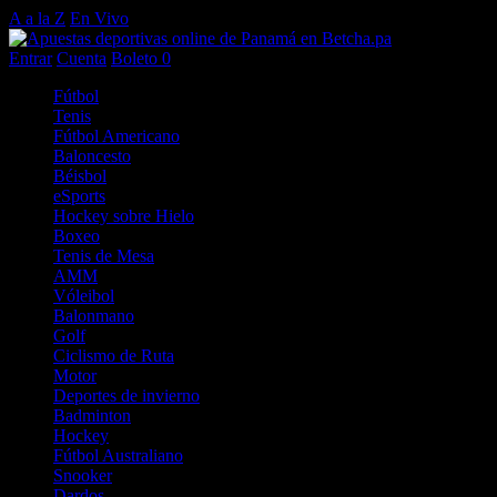
A a la Z
En Vivo
Entrar
Cuenta
Boleto
0
Fútbol
Tenis
Fútbol Americano
Baloncesto
Béisbol
eSports
Hockey sobre Hielo
Boxeo
Tenis de Mesa
AMM
Vóleibol
Balonmano
Golf
Ciclismo de Ruta
Motor
Deportes de invierno
Badminton
Hockey
Fútbol Australiano
Snooker
Dardos