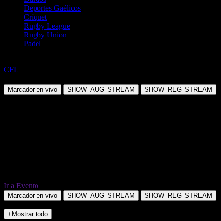
Deportes Gaélicos
Críquet
Rugby League
Rugby Union
Padel
Fútbol Americano
CFL
Ottawa Redblacks @ Edmonton Elks
Marcador en vivo
SHOW_AUG_STREAM
SHOW_REG_STREAM
Ir a Evento
Marcador en vivo
SHOW_AUG_STREAM
SHOW_REG_STREAM
+Mostrar todo