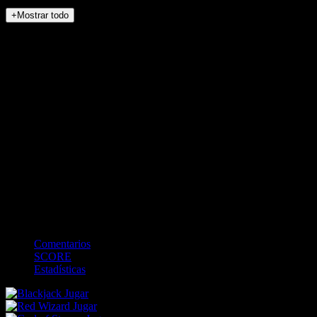
+Mostrar todo
NO_INCIDENTS
<
>
0
0
Bateando
-
BALLS
0
STRIKES
0
OUTS
0
Campo
Comentarios
SCORE
Estadísticas
Jugar
Jugar