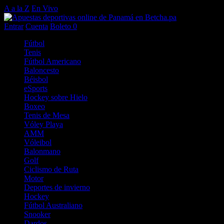
A a la Z
En Vivo
Entrar
Cuenta
Boleto
0
Fútbol
Tenis
Fútbol Americano
Baloncesto
Béisbol
eSports
Hockey sobre Hielo
Boxeo
Tenis de Mesa
Vóley Playa
AMM
Vóleibol
Balonmano
Golf
Ciclismo de Ruta
Motor
Deportes de invierno
Hockey
Fútbol Australiano
Snooker
Dardos