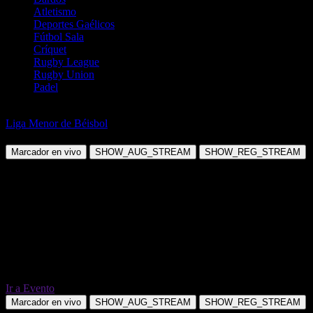
Atletismo
Deportes Gaélicos
Fútbol Sala
Críquet
Rugby League
Rugby Union
Padel
Béisbol
Liga Menor de Béisbol
Nashville Sounds @ Charlotte Knights
Marcador en vivo
SHOW_AUG_STREAM
SHOW_REG_STREAM
Ir a Evento
Marcador en vivo
SHOW_AUG_STREAM
SHOW_REG_STREAM