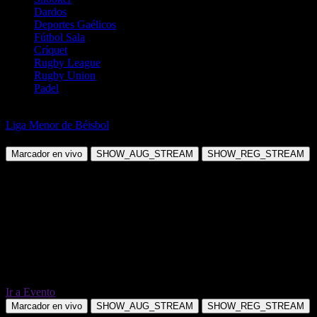
Dardos
Deportes Gaélicos
Fútbol Sala
Críquet
Rugby League
Rugby Union
Padel
Béisbol
Liga Menor de Béisbol
Omaha Storm Chasers @ Louisville Bats
Marcador en vivo
SHOW_AUG_STREAM
SHOW_REG_STREAM
Ir a Evento
Marcador en vivo
SHOW_AUG_STREAM
SHOW_REG_STREAM